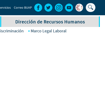
Buscar
ervicios
Correo BUAP
Formula
de
Dirección de Recursos Humanos
búsque
iscriminación
Marco Legal Laboral